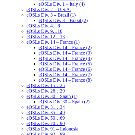
eQSLs Div. 1 – Italy (4)
eQSLs Div. 2 – U.S.A.
eQSLs Div. 3 – Brazil (1)
eQSLs Div. 3 – Brazil (2)
eQSLs Div. 4…8
eQSLs Div. 9…10
eQSLs Div. 12…13
eQSLs Div. 14 – France (1)
eQSLs Div. 14 – France (2)
eQSLs Div. 14 – France (3)
eQSLs Div. 14 – France (4)
eQSLs Div. 14 – France (5)
eQSLs Div. 14 – France (6)
eQSLs Div. 14 – France (7)
eQSLs Div. 14 – France (8)
eQSLs Div. 15…25
eQSLs Div. 26…29
eQSLs Div. 30 – Spain (1)
eQSLs Div. 30 – Spain (2)
eQSLs Div. 31…34
eQSLs Div. 35…49
eQSLs Div. 50…69
eQSLs Div. 70…90
eQSLs Div. 91 – Indonesia
eQSLs Div. 92…99