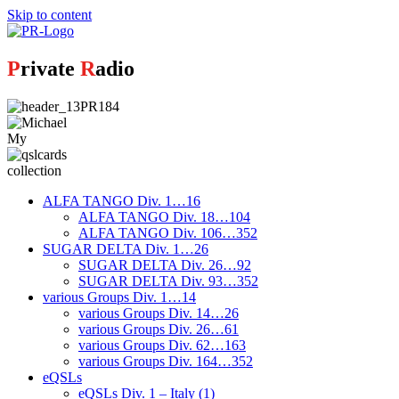
Skip to content
P
rivate
R
adio
My
collection
ALFA TANGO Div. 1…16
ALFA TANGO Div. 18…104
ALFA TANGO Div. 106…352
SUGAR DELTA Div. 1…26
SUGAR DELTA Div. 26…92
SUGAR DELTA Div. 93…352
various Groups Div. 1…14
various Groups Div. 14…26
various Groups Div. 26…61
various Groups Div. 62…163
various Groups Div. 164…352
eQSLs
eQSLs Div. 1 – Italy (1)