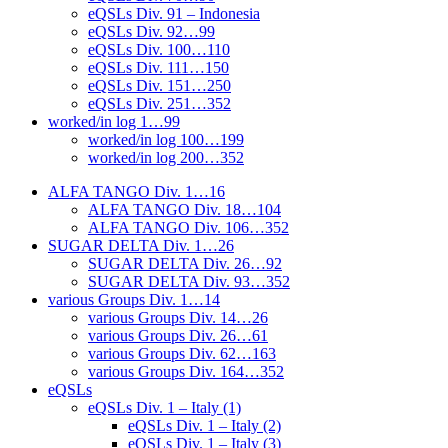
eQSLs Div. 91 – Indonesia
eQSLs Div. 92…99
eQSLs Div. 100…110
eQSLs Div. 111…150
eQSLs Div. 151…250
eQSLs Div. 251…352
worked/in log 1…99
worked/in log 100…199
worked/in log 200…352
ALFA TANGO Div. 1…16
ALFA TANGO Div. 18…104
ALFA TANGO Div. 106…352
SUGAR DELTA Div. 1…26
SUGAR DELTA Div. 26…92
SUGAR DELTA Div. 93…352
various Groups Div. 1…14
various Groups Div. 14…26
various Groups Div. 26…61
various Groups Div. 62…163
various Groups Div. 164…352
eQSLs
eQSLs Div. 1 – Italy (1)
eQSLs Div. 1 – Italy (2)
eQSLs Div. 1 – Italy (3)